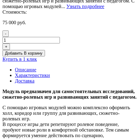
сюжетно-ролевых игр и развивающих занятий с педагогом. С
помощью игровых модулей...
Узнать подробнее
Стоимость:
75 000
руб.
-
Количество
товара
+
Игровой
Добавить В корзину
модуль
Купить в 1 клик
"Зоомагазин"
для
Описание
детских
Характеристики
садов
Доставка
и
ДОУ
Модуль предназначен для самостоятельных исследований,
сюжетно-ролевых игр и развивающих занятий с педагогом.
С помощью игровых модулей можно комплексно оформить
холл, коридор или группу для развивающих, сюжетно-
ролевых игр.
В процессе игры дети репетируют ролевое поведение,
пробуют новые роли в комфортной обстановке. Тем самым
формируется умение действовать по сценарию,