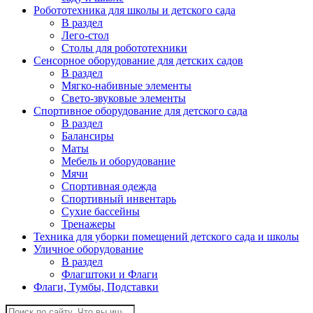
Робототехника для школы и детского сада
В раздел
Лего-стол
Столы для робототехники
Сенсорное оборудование для детских садов
В раздел
Мягко-набивные элементы
Свето-звуковые элементы
Спортивное оборудование для детского сада
В раздел
Балансиры
Маты
Мебель и оборудование
Мячи
Спортивная одежда
Спортивный инвентарь
Сухие бассейны
Тренажеры
Техника для уборки помещений детского сада и школы
Уличное оборудование
В раздел
Флагштоки и Флаги
Флаги, Тумбы, Подставки
Поиск