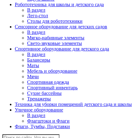
Робототехника для школы и детского сада
В раздел
Лего-стол
Столы для робототехники
Сенсорное оборудование для детских садов
В раздел
Мягко-набивные элементы
Свето-звуковые элементы
Спортивное оборудование для детского сада
В раздел
Балансиры
Маты
Мебель и оборудование
Мячи
Спортивная одежда
Спортивный инвентарь
Сухие бассейны
Тренажеры
Техника для уборки помещений детского сада и школы
Уличное оборудование
В раздел
Флагштоки и Флаги
Флаги, Тумбы, Подставки
Поиск