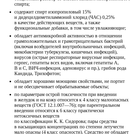
спирта;
содержит спирт изопропиловый 15%
и дидецилдиметиламмоний хлорид (ЧАС) 0,25%
в качестве действующих веществ, а также
функциональные добавки, в том числе увлажняющие;
обладает антимикробной активностью в отношении
грамположительных и грамотрицательных бактерий
(включая возбудителей внутрибольничных инфекций,
микобактерии туберкулеза, кишечных инфекций),
вирусов (острые респираторные вирусные инфекции,
герпес, гепатиты всех видов, включая гепатиты А,
В и С, ВИЧ-инфекция, аденовирус и пр.), грибов рода
Кандида, Трихофитон;
обладает хорошими моющими свойствами, не портит
и не обесцвечивает обрабатываемые объекты;
по параметрам острой токсичности при введении
в желудок и на кожу относится к 4 классу малоопасных
веществ (ГОСТ 12.1.007—76); при парентеральном
введении относятся к 6 классу практически
нетоксичных веществ
по классификации К. К. Сидорова; пары средства
в насыщающих концентрациях по степени летучести
мало опасны (4 класс опасности). Средство не обладает