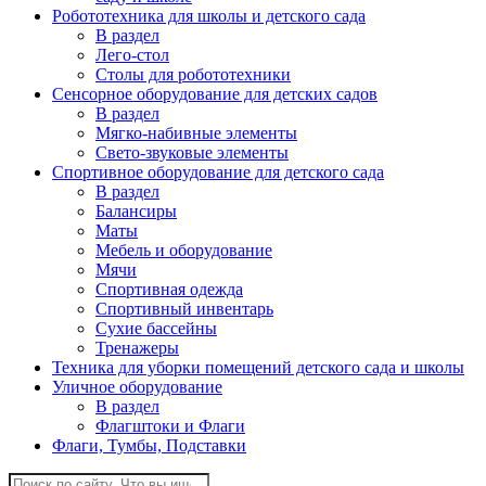
Робототехника для школы и детского сада
В раздел
Лего-стол
Столы для робототехники
Сенсорное оборудование для детских садов
В раздел
Мягко-набивные элементы
Свето-звуковые элементы
Спортивное оборудование для детского сада
В раздел
Балансиры
Маты
Мебель и оборудование
Мячи
Спортивная одежда
Спортивный инвентарь
Сухие бассейны
Тренажеры
Техника для уборки помещений детского сада и школы
Уличное оборудование
В раздел
Флагштоки и Флаги
Флаги, Тумбы, Подставки
Поиск