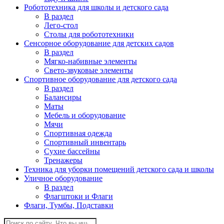
Робототехника для школы и детского сада
В раздел
Лего-стол
Столы для робототехники
Сенсорное оборудование для детских садов
В раздел
Мягко-набивные элементы
Свето-звуковые элементы
Спортивное оборудование для детского сада
В раздел
Балансиры
Маты
Мебель и оборудование
Мячи
Спортивная одежда
Спортивный инвентарь
Сухие бассейны
Тренажеры
Техника для уборки помещений детского сада и школы
Уличное оборудование
В раздел
Флагштоки и Флаги
Флаги, Тумбы, Подставки
Поиск