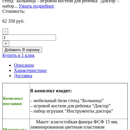
стенд "Больница"- игровой костюм для ребенка "Доктор"-
набор...
Узнать подробнее
Стоимость:
62 350
руб.
-
Количество
товара
+
Сюжетно-
Добавить В корзину
ролевая
Купить в 1 клик
игра
«Больница»
Описание
для
Характеристики
детского
Доставка
сада
и
ДОУ
В комплект входят:
Комплект
– мобильный бизи стенд “Больница”
поставки
– игровой костюм для ребенка “Доктор”
– набор игрушек “Инструменты доктора”
Макет: влагостойкая фанера ФСФ 15 мм,
ламинированная цветным пластиком
Материалы