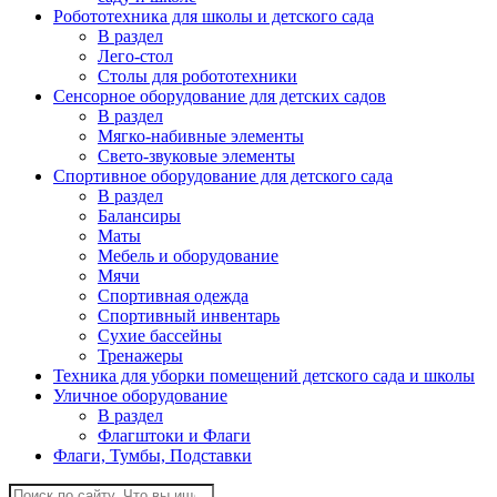
Робототехника для школы и детского сада
В раздел
Лего-стол
Столы для робототехники
Сенсорное оборудование для детских садов
В раздел
Мягко-набивные элементы
Свето-звуковые элементы
Спортивное оборудование для детского сада
В раздел
Балансиры
Маты
Мебель и оборудование
Мячи
Спортивная одежда
Спортивный инвентарь
Сухие бассейны
Тренажеры
Техника для уборки помещений детского сада и школы
Уличное оборудование
В раздел
Флагштоки и Флаги
Флаги, Тумбы, Подставки
Поиск