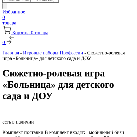
товаров
Избранное
0
товара
Корзина
0
товара
0
Главная
-
Игровые наборы Профессии
-
Сюжетно-ролевая
игра «Больница» для детского сада и ДОУ
Сюжетно-ролевая игра
«Больница» для детского
сада и ДОУ
есть в наличии
Комплект поставки В комплект входят: - мобильный бизи