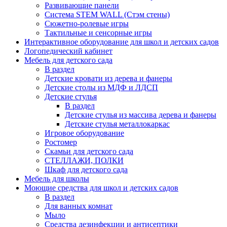
Развивающие панели
Система STEM WALL (Cтэм стены)
Сюжетно-ролевые игры
Тактильные и сенсорные игры
Интерактивное оборудование для школ и детских садов
Логопедический кабинет
Мебель для детского сада
В раздел
Детские кровати из дерева и фанеры
Детские столы из МДФ и ЛДСП
Детские стулья
В раздел
Детские стулья из массива дерева и фанеры
Детские стулья металлокаркас
Игровое оборудование
Ростомер
Скамьи для детского сада
СТЕЛЛАЖИ, ПОЛКИ
Шкаф для детского сада
Мебель для школы
Моющие средства для школ и детских садов
В раздел
Для ванных комнат
Мыло
Средства дезинфекции и антисептики