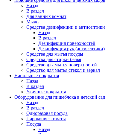
Моющие средства для школ и детских садов
Назад
В раздел
Для ванных комнат
Мыло
Средства дезинфекции и антисептики
Назад
В раздел
Дезинфекция поверхностей
Дезинфекция рук (антисептики)
Средства для мытья посуды
Средства для стирки белья
Средство для мытья поверхностей
Средство для мытья стекол и зеркал
Напольные покрытия
Назад
В раздел
Уличные покрытия
Оборудование для пищеблока в детский сад
Назад
В раздел
Одноразовая посуда
Пароконвектоматы
Посуда
Назад