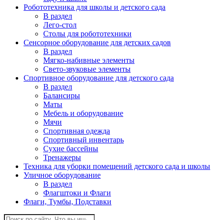
Робототехника для школы и детского сада
В раздел
Лего-стол
Столы для робототехники
Сенсорное оборудование для детских садов
В раздел
Мягко-набивные элементы
Свето-звуковые элементы
Спортивное оборудование для детского сада
В раздел
Балансиры
Маты
Мебель и оборудование
Мячи
Спортивная одежда
Спортивный инвентарь
Сухие бассейны
Тренажеры
Техника для уборки помещений детского сада и школы
Уличное оборудование
В раздел
Флагштоки и Флаги
Флаги, Тумбы, Подставки
Поиск