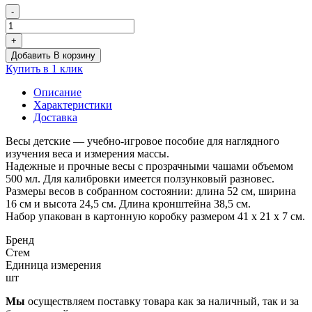
-
Количество
товара
+
Весы
Добавить В корзину
детские
Купить в 1 клик
Описание
Характеристики
Доставка
Весы детские — учебно-игровое пособие для наглядного
изучения веса и измерения массы.
Надежные и прочные весы с прозрачными чашами объемом
500 мл. Для калибровки имеется ползунковый разновес.
Размеры весов в собранном состоянии: длина 52 см, ширина
16 см и высота 24,5 см. Длина кронштейна 38,5 см.
Набор упакован в картонную коробку размером 41 х 21 х 7 см.
Бренд
Стем
Единица измерения
шт
Мы
осуществляем поставку товара как за наличный, так и за