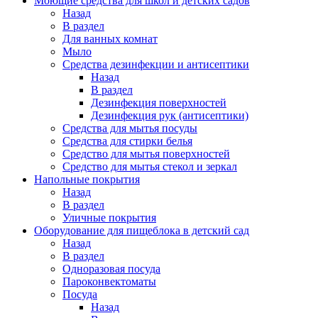
Моющие средства для школ и детских садов
Назад
В раздел
Для ванных комнат
Мыло
Средства дезинфекции и антисептики
Назад
В раздел
Дезинфекция поверхностей
Дезинфекция рук (антисептики)
Средства для мытья посуды
Средства для стирки белья
Средство для мытья поверхностей
Средство для мытья стекол и зеркал
Напольные покрытия
Назад
В раздел
Уличные покрытия
Оборудование для пищеблока в детский сад
Назад
В раздел
Одноразовая посуда
Пароконвектоматы
Посуда
Назад