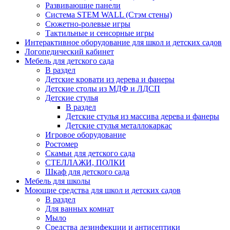
Развивающие панели
Система STEM WALL (Cтэм стены)
Сюжетно-ролевые игры
Тактильные и сенсорные игры
Интерактивное оборудование для школ и детских садов
Логопедический кабинет
Мебель для детского сада
В раздел
Детские кровати из дерева и фанеры
Детские столы из МДФ и ЛДСП
Детские стулья
В раздел
Детские стулья из массива дерева и фанеры
Детские стулья металлокаркас
Игровое оборудование
Ростомер
Скамьи для детского сада
СТЕЛЛАЖИ, ПОЛКИ
Шкаф для детского сада
Мебель для школы
Моющие средства для школ и детских садов
В раздел
Для ванных комнат
Мыло
Средства дезинфекции и антисептики