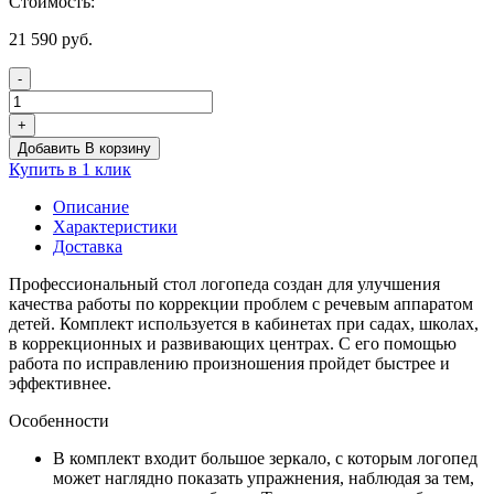
Стоимость:
21 590
руб.
-
Количество
товара
+
Стол
Добавить В корзину
логопеда
Купить в 1 клик
с
зеркалом
Описание
Лого-
Характеристики
Комфорт
Доставка
(салатовый)
Профессиональный стол логопеда создан для улучшения
качества работы по коррекции проблем с речевым аппаратом
детей. Комплект используется в кабинетах при садах, школах,
в коррекционных и развивающих центрах. С его помощью
работа по исправлению произношения пройдет быстрее и
эффективнее.
Особенности
В комплект входит большое зеркало, с которым логопед
может наглядно показать упражнения, наблюдая за тем,