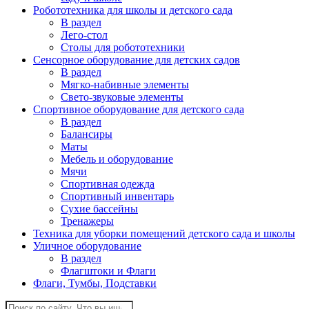
Робототехника для школы и детского сада
В раздел
Лего-стол
Столы для робототехники
Сенсорное оборудование для детских садов
В раздел
Мягко-набивные элементы
Свето-звуковые элементы
Спортивное оборудование для детского сада
В раздел
Балансиры
Маты
Мебель и оборудование
Мячи
Спортивная одежда
Спортивный инвентарь
Сухие бассейны
Тренажеры
Техника для уборки помещений детского сада и школы
Уличное оборудование
В раздел
Флагштоки и Флаги
Флаги, Тумбы, Подставки
Поиск