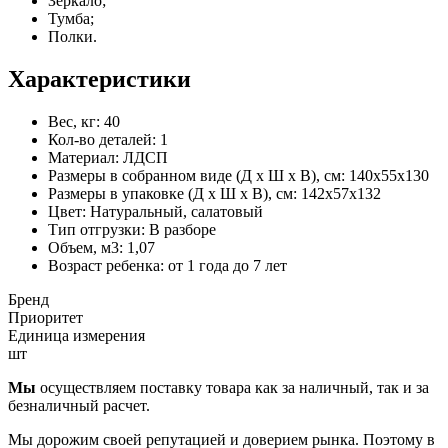
Зеркало;
Тумба;
Полки.
Характеристики
Вес, кг:
40
Кол-во деталей:
1
Материал:
ЛДСП
Размеры в собранном виде (Д х Ш х В), см:
140х55х130
Размеры в упаковке (Д х Ш х В), см:
142х57х132
Цвет:
Натуральный, салатовый
Тип отгрузки:
В разборе
Объем, м3:
1,07
Возраст ребенка:
от 1 года до 7 лет
Бренд
Приоритет
Единица измерения
шт
Мы
осуществляем поставку товара как за наличный, так и за
безналичный расчет.
Мы дорожим своей репутацией и доверием рынка. Поэтому в