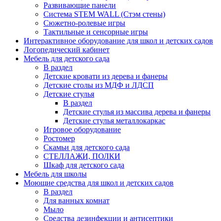
Развивающие панели
Система STEM WALL (Cтэм стены)
Сюжетно-ролевые игры
Тактильные и сенсорные игры
Интерактивное оборудование для школ и детских садов
Логопедический кабинет
Мебель для детского сада
В раздел
Детские кровати из дерева и фанеры
Детские столы из МДФ и ЛДСП
Детские стулья
В раздел
Детские стулья из массива дерева и фанеры
Детские стулья металлокаркас
Игровое оборудование
Ростомер
Скамьи для детского сада
СТЕЛЛАЖИ, ПОЛКИ
Шкаф для детского сада
Мебель для школы
Моющие средства для школ и детских садов
В раздел
Для ванных комнат
Мыло
Средства дезинфекции и антисептики