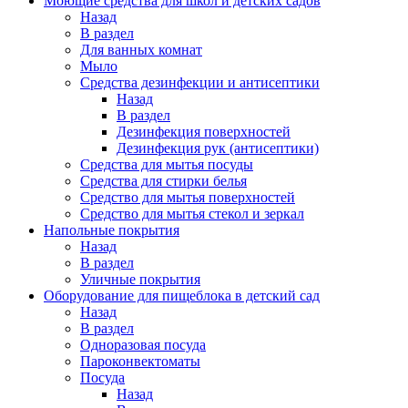
Моющие средства для школ и детских садов
Назад
В раздел
Для ванных комнат
Мыло
Средства дезинфекции и антисептики
Назад
В раздел
Дезинфекция поверхностей
Дезинфекция рук (антисептики)
Средства для мытья посуды
Средства для стирки белья
Средство для мытья поверхностей
Средство для мытья стекол и зеркал
Напольные покрытия
Назад
В раздел
Уличные покрытия
Оборудование для пищеблока в детский сад
Назад
В раздел
Одноразовая посуда
Пароконвектоматы
Посуда
Назад