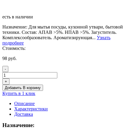
есть в наличии
Назначение: Для мытья посуды, кухонной утвари, бытовой
техники. Состав: АПАВ >5%. НПАВ >5%. Загуститель.
Комплексообразователь. Ароматизирующая...
Узнать
подробнее
Стоимость:
98
руб.
-
Количество
товара
+
Средство
Добавить В корзину
концентрированное
Купить в 1 клик
для
мытья
Описание
посуды
Характеристики
"НИКА-
Доставка
СУПЕР"
Назначение: