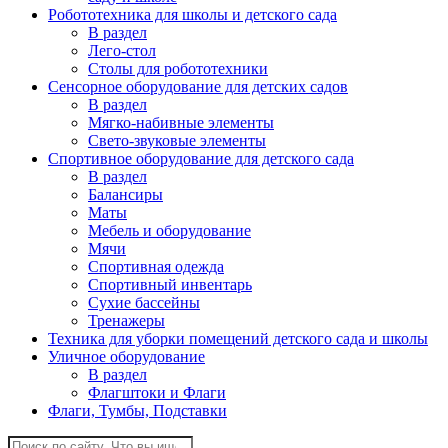
Робототехника для школы и детского сада
В раздел
Лего-стол
Столы для робототехники
Сенсорное оборудование для детских садов
В раздел
Мягко-набивные элементы
Свето-звуковые элементы
Спортивное оборудование для детского сада
В раздел
Балансиры
Маты
Мебель и оборудование
Мячи
Спортивная одежда
Спортивный инвентарь
Сухие бассейны
Тренажеры
Техника для уборки помещений детского сада и школы
Уличное оборудование
В раздел
Флагштоки и Флаги
Флаги, Тумбы, Подставки
Поиск