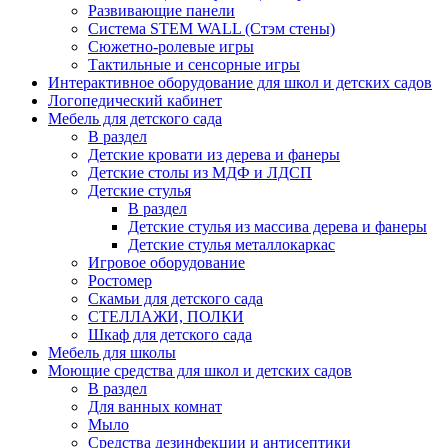
Развивающие панели
Система STEM WALL (Cтэм стены)
Сюжетно-ролевые игры
Тактильные и сенсорные игры
Интерактивное оборудование для школ и детских садов
Логопедический кабинет
Мебель для детского сада
В раздел
Детские кровати из дерева и фанеры
Детские столы из МДФ и ЛДСП
Детские стулья
В раздел
Детские стулья из массива дерева и фанеры
Детские стулья металлокаркас
Игровое оборудование
Ростомер
Скамьи для детского сада
СТЕЛЛАЖИ, ПОЛКИ
Шкаф для детского сада
Мебель для школы
Моющие средства для школ и детских садов
В раздел
Для ванных комнат
Мыло
Средства дезинфекции и антисептики