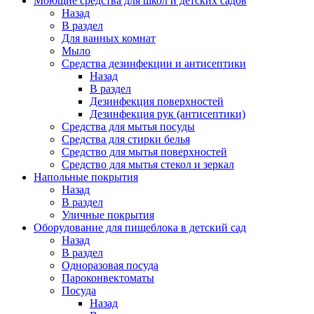
Моющие средства для школ и детских садов
Назад
В раздел
Для ванных комнат
Мыло
Средства дезинфекции и антисептики
Назад
В раздел
Дезинфекция поверхностей
Дезинфекция рук (антисептики)
Средства для мытья посуды
Средства для стирки белья
Средство для мытья поверхностей
Средство для мытья стекол и зеркал
Напольные покрытия
Назад
В раздел
Уличные покрытия
Оборудование для пищеблока в детский сад
Назад
В раздел
Одноразовая посуда
Пароконвектоматы
Посуда
Назад