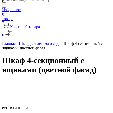
товаров
Избранное
0
товара
Корзина
0
товара
0
Главная
-
Шкаф для детского сада
-
Шкаф 4-секционный с
ящиками (цветной фасад)
Шкаф 4-секционный с
ящиками (цветной фасад)
есть в наличии