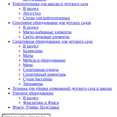
Робототехника для школы и детского сада
В раздел
Лего-стол
Столы для робототехники
Сенсорное оборудование для детских садов
В раздел
Мягко-набивные элементы
Свето-звуковые элементы
Спортивное оборудование для детского сада
В раздел
Балансиры
Маты
Мебель и оборудование
Мячи
Спортивная одежда
Спортивный инвентарь
Сухие бассейны
Тренажеры
Техника для уборки помещений детского сада и школы
Уличное оборудование
В раздел
Флагштоки и Флаги
Флаги, Тумбы, Подставки
Поиск