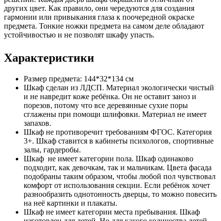
других цвет. Как правило, они чередуются для создания
гармонии или привыкания глаза к поочередной окраске
предмета. Тонкие ножки предмета на самом деле обладают
устойчивостью и не позволят шкафу упасть.
Характеристики
Размер предмета: 144*32*134 см
Шкаф сделан из ЛДСП. Материал экологически чистый
и не навредит коже ребёнка. Он не оставит заноз и
порезов, потому что все деревянные сухие поры
сглажены при помощи шлифовки. Материал не имеет
запахов.
Шкаф не противоречит требованиям ФГОС. Категория
3+. Шкаф ставится в кабинеты психологов, спортивные
залы, гардеробы.
Шкаф не имеет категории пола. Шкаф одинаково
подходит, как девочкам, так и мальчикам. Цвета фасада
подобраны таким образом, чтобы любой пол чувствовал
комфорт от использования секции. Если ребёнок хочет
разнообразить однотонность дверцы, то можно повесить
на неё картинки и плакаты.
Шкаф не имеет категории места пребывания. Шкаф
изготовлен для детей. Но для какого количества детей