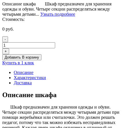
Описание шкафа Шкаф предназначен для хранения
одежды и обуви. Четыре секции распределяться между
четырьмя детьми...
Узнать подробнее
Стоимость:
0
руб.
-
Количество
товара
+
Шкаф
Добавить В корзину
4-
Купить в 1 клик
секционный
с
Описание
ящиками
Характеристики
(цветной
Доставка
фасад)
Описание шкафа
Шкаф предназначен для хранения одежды и обуви.
Четыре секции распределяться между четырьмя детьми при
помощи жеребьёвки или считалочки. Это должен решать
педагог, потому что так можно избежать несправедливых
решений. Каждая дверь шкафа окрашена в отличный от