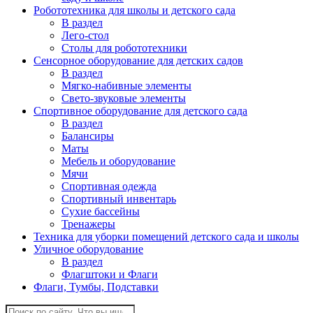
Робототехника для школы и детского сада
В раздел
Лего-стол
Столы для робототехники
Сенсорное оборудование для детских садов
В раздел
Мягко-набивные элементы
Свето-звуковые элементы
Спортивное оборудование для детского сада
В раздел
Балансиры
Маты
Мебель и оборудование
Мячи
Спортивная одежда
Спортивный инвентарь
Сухие бассейны
Тренажеры
Техника для уборки помещений детского сада и школы
Уличное оборудование
В раздел
Флагштоки и Флаги
Флаги, Тумбы, Подставки
Поиск