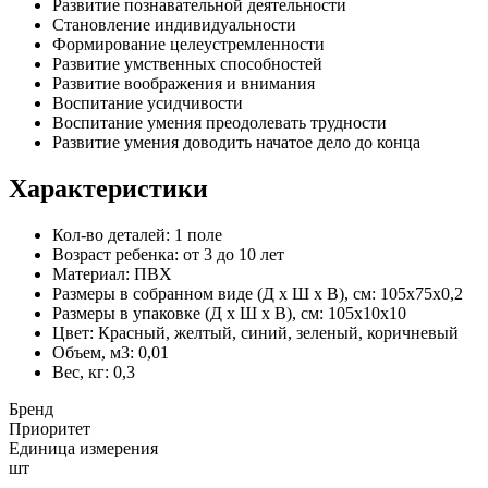
Развитие познавательной деятельности
Становление индивидуальности
Формирование целеустремленности
Развитие умственных способностей
Развитие воображения и внимания
Воспитание усидчивости
Воспитание умения преодолевать трудности
Развитие умения доводить начатое дело до конца
Характеристики
Кол-во деталей:
1 поле
Возраст ребенка:
от 3 до 10 лет
Материал:
ПВХ
Размеры в собранном виде (Д х Ш х В), см:
105х75х0,2
Размеры в упаковке (Д х Ш х В), см:
105х10х10
Цвет:
Красный, желтый, синий, зеленый, коричневый
Объем, м3:
0,01
Вес, кг:
0,3
Бренд
Приоритет
Единица измерения
шт