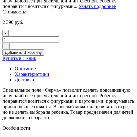
игру наиболее притягательной и интересной. Ребенку
понравится возиться с фигурками...
Узнать подробнее
Стоимость:
2 390
руб.
-
Количество
товара
+
Поле
Добавить В корзину
для
Купить в 1 клик
многофункционального
стола
Описание
Ферма
Характеристики
105x75
Доставка
Специальное поле «Ферма» позволит сделать повседневную
игру наиболее притягательной и интересной. Ребенку
понравится возиться с фигурками и карточками, придумывать
оригинальные сюжеты. Взрослый может направлять в игре,
но не делать выбора за ребенка. Товар предназначен для детей
дошкольного возраста.
Особенности