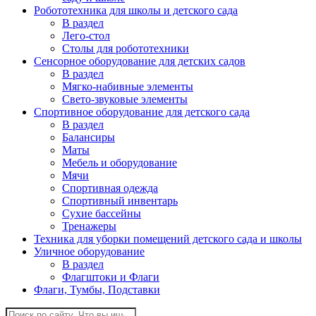
Робототехника для школы и детского сада
В раздел
Лего-стол
Столы для робототехники
Сенсорное оборудование для детских садов
В раздел
Мягко-набивные элементы
Свето-звуковые элементы
Спортивное оборудование для детского сада
В раздел
Балансиры
Маты
Мебель и оборудование
Мячи
Спортивная одежда
Спортивный инвентарь
Сухие бассейны
Тренажеры
Техника для уборки помещений детского сада и школы
Уличное оборудование
В раздел
Флагштоки и Флаги
Флаги, Тумбы, Подставки
Поиск