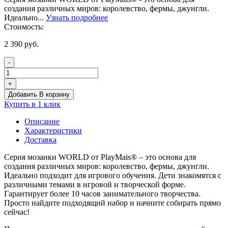
создания различных миров: королевство, фермы, джунгли.
Идеально...
Узнать подробнее
Стоимость:
2 390
руб.
-
Количество
товара
+
PLAYMAIS®
Добавить В корзину
МИР
Купить в 1 клик
-
ФЕРМА
Описание
Характеристики
Доставка
Серия мозаики WORLD от PlayMais® – это основа для
создания различных миров: королевство, фермы, джунгли.
Идеально подходит для игрового обучения. Дети знакомятся с
различными темами в игровой и творческой форме.
Гарантирует более 10 часов занимательного творчества.
Просто найдите подходящий набор и начните собирать прямо
сейчас!