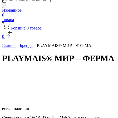
товаров
Избранное
0
товара
Корзина
0
товара
0
Главная
-
Бренды
-
PLAYMAIS® МИР – ФЕРМА
PLAYMAIS® МИР – ФЕРМА
есть в наличии
Серия мозаики WORLD от PlayMais® - это основа для