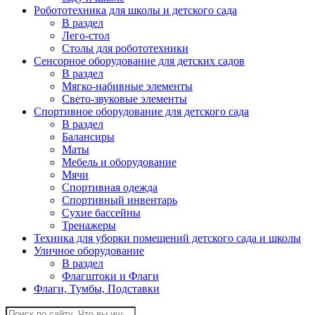
Робототехника для школы и детского сада
В раздел
Лего-стол
Столы для робототехники
Сенсорное оборудование для детских садов
В раздел
Мягко-набивные элементы
Свето-звуковые элементы
Спортивное оборудование для детского сада
В раздел
Балансиры
Маты
Мебель и оборудование
Мячи
Спортивная одежда
Спортивный инвентарь
Сухие бассейны
Тренажеры
Техника для уборки помещений детского сада и школы
Уличное оборудование
В раздел
Флагштоки и Флаги
Флаги, Тумбы, Подставки
Поиск