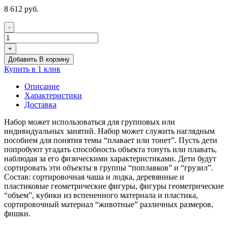
8 612
руб.
-
Количество
товара
+
Плавает
Добавить В корзину
или
Купить в 1 клик
тонет.
Набор
Описание
для
Характеристики
группы
Доставка
Набор может использоваться для групповых или
индивидуальных занятий. Набор может служить наглядным
пособием для понятия темы “плавает или тонет”. Пусть дети
попробуют угадать способность объекта тонуть или плавать,
наблюдая за его физическими характеристиками. Дети будут
сортировать эти объекты в группы “поплавков” и “грузил”.
Состав: сортировочная чаша и лодка, деревянные и
пластиковые геометрические фигуры, фигуры геометрические
“объем”, кубики из вспененного материала и пластика,
сортировочный материал “животные” различных размеров,
фишки.