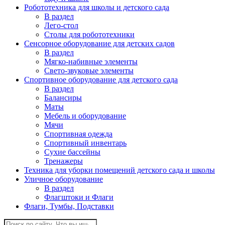
Робототехника для школы и детского сада
В раздел
Лего-стол
Столы для робототехники
Сенсорное оборудование для детских садов
В раздел
Мягко-набивные элементы
Свето-звуковые элементы
Спортивное оборудование для детского сада
В раздел
Балансиры
Маты
Мебель и оборудование
Мячи
Спортивная одежда
Спортивный инвентарь
Сухие бассейны
Тренажеры
Техника для уборки помещений детского сада и школы
Уличное оборудование
В раздел
Флагштоки и Флаги
Флаги, Тумбы, Подставки
Поиск