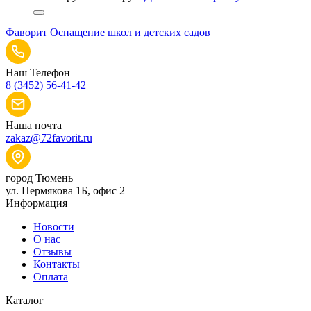
цена
цена:
составляла
28
Фаворит
Оснащение школ и детских садов
28
000 руб..
280 руб..
Наш Телефон
8 (3452) 56-41-42
Наша почта
zakaz@72favorit.ru
город Тюмень
ул. Пермякова 1Б, офис 2
Информация
Новости
О нас
Отзывы
Контакты
Оплата
Каталог