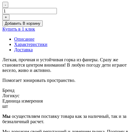
-
Количество
товара
+
Платформа
Добавить В корзину
"Горка-
Купить в 1 клик
замок"
Описание
Характеристики
Доставка
Легкая, прочная и устойчивая горка из фанеры. Сразу же
становится центром внимания! В любую погоду дети играют
весело, живо и активно.
Помогает зонировать пространство.
Бренд
Логикус
Единица измерения
шт
Мы
осуществляем поставку товара как за наличный, так и за
безналичный расчет.
Мы дорожим своей репутацией и доверием рынка. Поэтому в