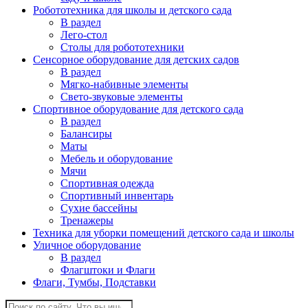
Робототехника для школы и детского сада
В раздел
Лего-стол
Столы для робототехники
Сенсорное оборудование для детских садов
В раздел
Мягко-набивные элементы
Свето-звуковые элементы
Спортивное оборудование для детского сада
В раздел
Балансиры
Маты
Мебель и оборудование
Мячи
Спортивная одежда
Спортивный инвентарь
Сухие бассейны
Тренажеры
Техника для уборки помещений детского сада и школы
Уличное оборудование
В раздел
Флагштоки и Флаги
Флаги, Тумбы, Подставки
Поиск