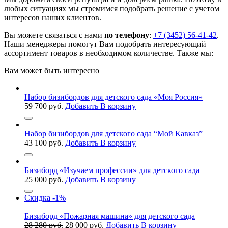
любых ситуациях мы стремимся подобрать решение с учетом
интересов наших клиентов.
Вы можете связаться с нами
по телефону
:
+7 (3452) 56-41-42
.
Наши менеджеры помогут Вам подобрать интересующий
ассортимент товаров в необходимом количестве. Также мы:
Вам может быть интересно
Набор бизибордов для детского сада «Моя Россия»
59 700
руб.
Добавить В корзину
Набор бизибордов для детского сада “Мой Кавказ”
43 100
руб.
Добавить В корзину
Бизиборд «Изучаем профессии» для детского сада
25 000
руб.
Добавить В корзину
Скидка
-1%
Бизиборд «Пожарная машина» для детского сада
Первоначальная
Текущая
28 280
руб.
28 000
руб.
Добавить В корзину