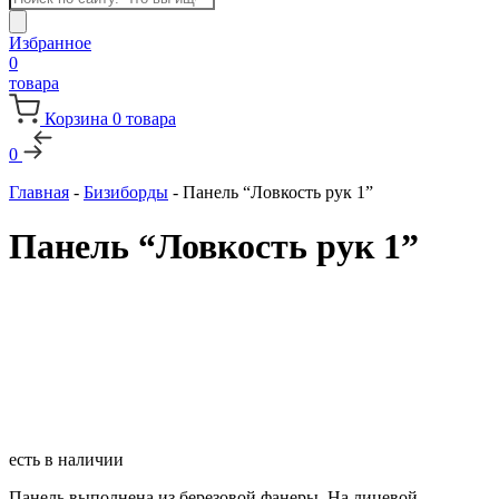
товаров
Избранное
0
товара
Корзина
0
товара
0
Главная
-
Бизиборды
-
Панель “Ловкость рук 1”
Панель “Ловкость рук 1”
есть в наличии
Панель выполнена из березовой фанеры. На лицевой