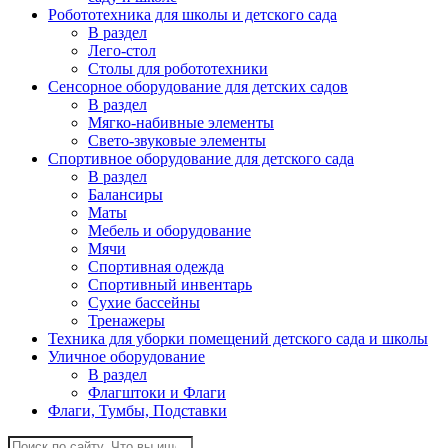
Робототехника для школы и детского сада
В раздел
Лего-стол
Столы для робототехники
Сенсорное оборудование для детских садов
В раздел
Мягко-набивные элементы
Свето-звуковые элементы
Спортивное оборудование для детского сада
В раздел
Балансиры
Маты
Мебель и оборудование
Мячи
Спортивная одежда
Спортивный инвентарь
Сухие бассейны
Тренажеры
Техника для уборки помещений детского сада и школы
Уличное оборудование
В раздел
Флагштоки и Флаги
Флаги, Тумбы, Подставки
Поиск