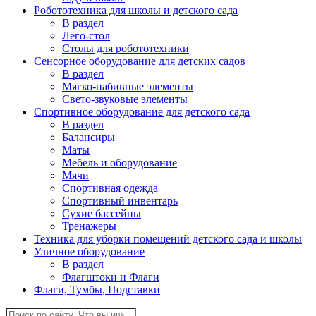
Робототехника для школы и детского сада
В раздел
Лего-стол
Столы для робототехники
Сенсорное оборудование для детских садов
В раздел
Мягко-набивные элементы
Свето-звуковые элементы
Спортивное оборудование для детского сада
В раздел
Балансиры
Маты
Мебель и оборудование
Мячи
Спортивная одежда
Спортивный инвентарь
Сухие бассейны
Тренажеры
Техника для уборки помещений детского сада и школы
Уличное оборудование
В раздел
Флагштоки и Флаги
Флаги, Тумбы, Подставки
Поиск