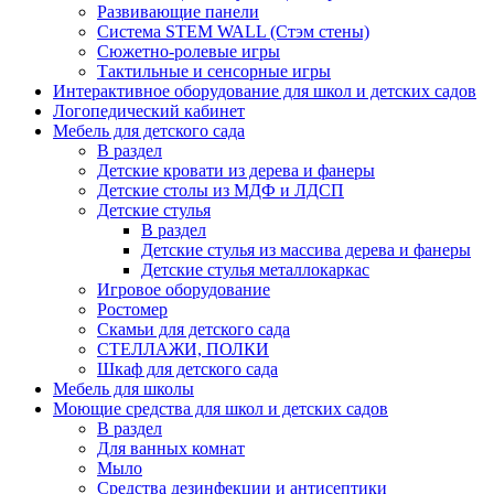
Развивающие панели
Система STEM WALL (Cтэм стены)
Сюжетно-ролевые игры
Тактильные и сенсорные игры
Интерактивное оборудование для школ и детских садов
Логопедический кабинет
Мебель для детского сада
В раздел
Детские кровати из дерева и фанеры
Детские столы из МДФ и ЛДСП
Детские стулья
В раздел
Детские стулья из массива дерева и фанеры
Детские стулья металлокаркас
Игровое оборудование
Ростомер
Скамьи для детского сада
СТЕЛЛАЖИ, ПОЛКИ
Шкаф для детского сада
Мебель для школы
Моющие средства для школ и детских садов
В раздел
Для ванных комнат
Мыло
Средства дезинфекции и антисептики