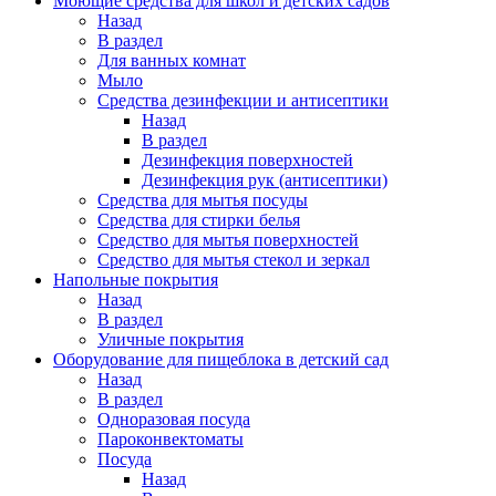
Моющие средства для школ и детских садов
Назад
В раздел
Для ванных комнат
Мыло
Средства дезинфекции и антисептики
Назад
В раздел
Дезинфекция поверхностей
Дезинфекция рук (антисептики)
Средства для мытья посуды
Средства для стирки белья
Средство для мытья поверхностей
Средство для мытья стекол и зеркал
Напольные покрытия
Назад
В раздел
Уличные покрытия
Оборудование для пищеблока в детский сад
Назад
В раздел
Одноразовая посуда
Пароконвектоматы
Посуда
Назад