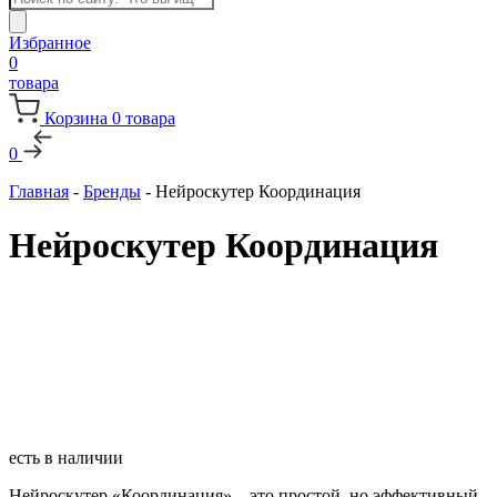
товаров
Избранное
0
товара
Корзина
0
товара
0
Главная
-
Бренды
-
Нейроскутер Координация
Нейроскутер Координация
есть в наличии
Нейроскутер «Координация» – это простой, но эффективный