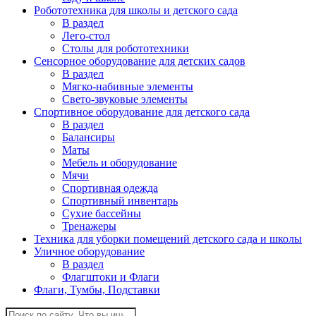
Робототехника для школы и детского сада
В раздел
Лего-стол
Столы для робототехники
Сенсорное оборудование для детских садов
В раздел
Мягко-набивные элементы
Свето-звуковые элементы
Спортивное оборудование для детского сада
В раздел
Балансиры
Маты
Мебель и оборудование
Мячи
Спортивная одежда
Спортивный инвентарь
Сухие бассейны
Тренажеры
Техника для уборки помещений детского сада и школы
Уличное оборудование
В раздел
Флагштоки и Флаги
Флаги, Тумбы, Подставки
Поиск