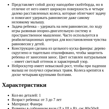
Представляет собой доску наподобие скейтборда, но в
отличие от него имеет широкую поверхность и четыре
далеко расставленных колеса, которые облегчают задачу
и помогают удержать равновесие даже самому
неловкому малышу.
Задача ребенка – удержать на нем равновесие, по ходу
игры развивая опорно-двигательную систему и
пространственное мышление. Часто используется в
реабилитационных центрах для восстановления чувства
равновесия у детей.
Конструкция сделана из цельного куска фанеры: дерево
скруглено и тщательно отшлифовано, чтобы защитить
ребенка от занесения занос. Цвет оставлен натуральным
– имеет светлый оттенок и характерный узор.
Нейроскутер имеет невысокий рост, чтобы при падении
малыш не получил серьезных травм. Колеса крепятся к
доске четырьмя крупными болтами.
Характеристики
Кол-во деталей:
1
Возраст ребенка:
от 3 до 7 лет
Материал:
Фанера
Размеры в собранном виде (Д х Ш х В), см:
80х50х8