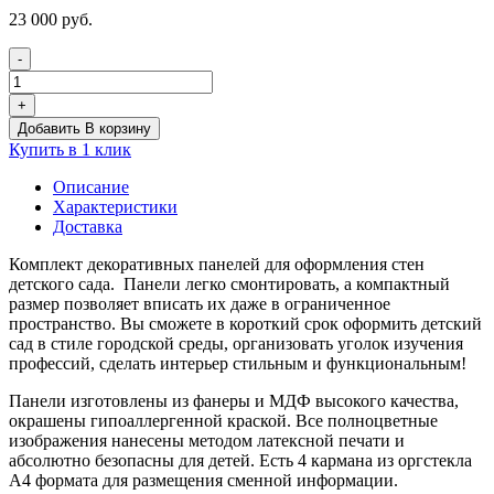
23 000
руб.
-
Количество
товара
+
Настенная
Добавить В корзину
панель
Купить в 1 клик
"Пожарный
участок"
Описание
Характеристики
Доставка
Комплект декоративных панелей для оформления стен
детского сада. Панели легко смонтировать, а компактный
размер позволяет вписать их даже в ограниченное
пространство. Вы сможете в короткий срок оформить детский
сад в стиле городской среды, организовать уголок изучения
профессий, сделать интерьер стильным и функциональным!
Панели изготовлены из фанеры и МДФ высокого качества,
окрашены гипоаллергенной краской. Все полноцветные
изображения нанесены методом латексной печати и
абсолютно безопасны для детей. Есть 4 кармана из оргстекла
А4 формата для размещения сменной информации.