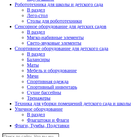
Робототехника для школы и детского сада
В раздел
Лего-стол
Столы для робототехники
Сенсорное оборудование для детских садов
В раздел
Мягко-набивные элементы
Свето-звуковые элементы
Спортивное оборудование для детского сада
В раздел
Балансиры
Маты
Мебель и оборудование
Мячи
Спортивная одежда
Спортивный инвентарь
Сухие бассейны
Тренажеры
Техника для уборки помещений детского сада и школы
Уличное оборудование
В раздел
Флагштоки и Флаги
Флаги, Тумбы, Подставки
Поиск