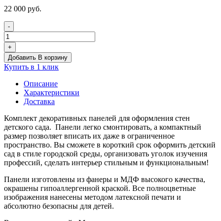
22 000
руб.
-
Количество
товара
+
Настенная
Добавить В корзину
панель
Купить в 1 клик
"Медпункт"
Описание
Характеристики
Доставка
Комплект декоративных панелей для оформления стен
детского сада. Панели легко смонтировать, а компактный
размер позволяет вписать их даже в ограниченное
пространство. Вы сможете в короткий срок оформить детский
сад в стиле городской среды, организовать уголок изучения
профессий, сделать интерьер стильным и функциональным!
Панели изготовлены из фанеры и МДФ высокого качества,
окрашены гипоаллергенной краской. Все полноцветные
изображения нанесены методом латексной печати и
абсолютно безопасны для детей.