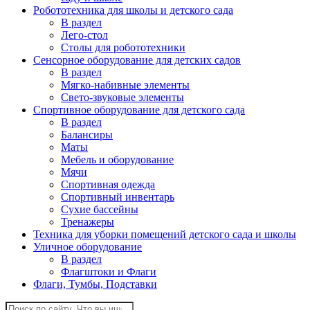
Робототехника для школы и детского сада
В раздел
Лего-стол
Столы для робототехники
Сенсорное оборудование для детских садов
В раздел
Мягко-набивные элементы
Свето-звуковые элементы
Спортивное оборудование для детского сада
В раздел
Балансиры
Маты
Мебель и оборудование
Мячи
Спортивная одежда
Спортивный инвентарь
Сухие бассейны
Тренажеры
Техника для уборки помещений детского сада и школы
Уличное оборудование
В раздел
Флагштоки и Флаги
Флаги, Тумбы, Подставки
Поиск