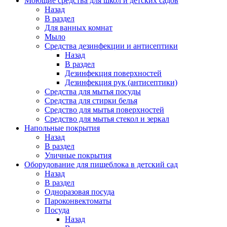
Моющие средства для школ и детских садов
Назад
В раздел
Для ванных комнат
Мыло
Средства дезинфекции и антисептики
Назад
В раздел
Дезинфекция поверхностей
Дезинфекция рук (антисептики)
Средства для мытья посуды
Средства для стирки белья
Средство для мытья поверхностей
Средство для мытья стекол и зеркал
Напольные покрытия
Назад
В раздел
Уличные покрытия
Оборудование для пищеблока в детский сад
Назад
В раздел
Одноразовая посуда
Пароконвектоматы
Посуда
Назад