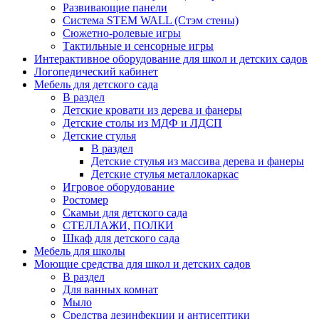
Развивающие панели
Система STEM WALL (Cтэм стены)
Сюжетно-ролевые игры
Тактильные и сенсорные игры
Интерактивное оборудование для школ и детских садов
Логопедический кабинет
Мебель для детского сада
В раздел
Детские кровати из дерева и фанеры
Детские столы из МДФ и ЛДСП
Детские стулья
В раздел
Детские стулья из массива дерева и фанеры
Детские стулья металлокаркас
Игровое оборудование
Ростомер
Скамьи для детского сада
СТЕЛЛАЖИ, ПОЛКИ
Шкаф для детского сада
Мебель для школы
Моющие средства для школ и детских садов
В раздел
Для ванных комнат
Мыло
Средства дезинфекции и антисептики