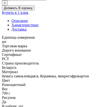
товара
+
Наборы
Добавить В корзину
посуды
Купить в 1 клик
«Совята»:
тарелка
Описание
d
Характеристики
17
Доставка
см,
миска
Единица измерения
360
шт
мл,
Торговая марка
кружка
Дорого внимание
200
Сертификат
мл9
РСТ
Страна производитель
Беларусь
Материал
бумага самоклеящаяся, Керамика, микрогофрокартон
Цвет
Разноцветный
Вес
709 г
Рисунок
Да
В наборе, шт