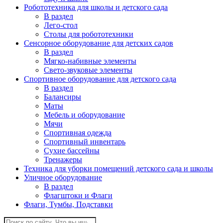
Робототехника для школы и детского сада
В раздел
Лего-стол
Столы для робототехники
Сенсорное оборудование для детских садов
В раздел
Мягко-набивные элементы
Свето-звуковые элементы
Спортивное оборудование для детского сада
В раздел
Балансиры
Маты
Мебель и оборудование
Мячи
Спортивная одежда
Спортивный инвентарь
Сухие бассейны
Тренажеры
Техника для уборки помещений детского сада и школы
Уличное оборудование
В раздел
Флагштоки и Флаги
Флаги, Тумбы, Подставки
Поиск