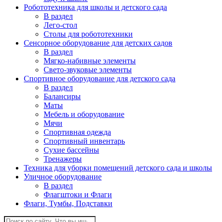
Робототехника для школы и детского сада
В раздел
Лего-стол
Столы для робототехники
Сенсорное оборудование для детских садов
В раздел
Мягко-набивные элементы
Свето-звуковые элементы
Спортивное оборудование для детского сада
В раздел
Балансиры
Маты
Мебель и оборудование
Мячи
Спортивная одежда
Спортивный инвентарь
Сухие бассейны
Тренажеры
Техника для уборки помещений детского сада и школы
Уличное оборудование
В раздел
Флагштоки и Флаги
Флаги, Тумбы, Подставки
Поиск