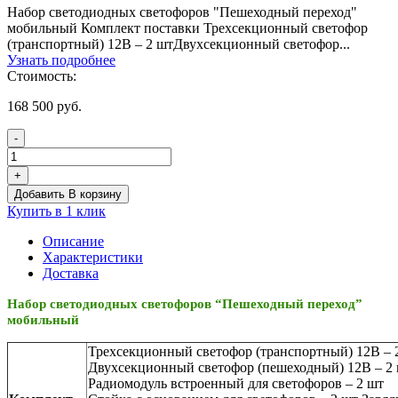
Набор светодиодных светофоров "Пешеходный переход"
мобильный Комплект поставки Трехсекционный светофор
(транспортный) 12В – 2 штДвухсекционный светофор...
Узнать подробнее
Стоимость:
168 500
руб.
-
Количество
товара
+
Набор
Добавить В корзину
светодиодных
Купить в 1 клик
светофоров
Описание
Характеристики
Доставка
Набор светодиодных светофоров “Пешеходный переход”
мобильный
Трехсекционный светофор (транспортный) 12В – 
Двухсекционный светофор (пешеходный) 12В – 2
Радиомодуль встроенный для светофоров – 2 шт