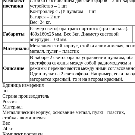
Комплект
Стойка с основанием для светофоров – 2 шт Заряд
поставки
устройство – 1 шт
Контроллер с ДУ пультом – 1шт
Батарея – 2 шт
Вес: 24 кг.
Размер светофора транспортного (три сигнала):
Габариты
480х160х25 мм. Вес 3кг. Диаметр световой
апертуры: 100 мм.
Металлический корпус, стойка алюминиевая, осн
Материалы
металл, пульт – пластик
В наборе 2 светофора на управлении пультом, оба
светофора связаны между собой радиомодулем и
Описание
режимы переключаются между ними согласованно
Один пульт на 2 светоофора. Например, если на о
загорается красный, то и на втором красный.
Единица измерения
шт
Страна производитель
Россия
Материал
Металлический корпус, основание металл, пульт - пластик,
стойка алюминиевая
Вес
24 кг
Комплект поставки