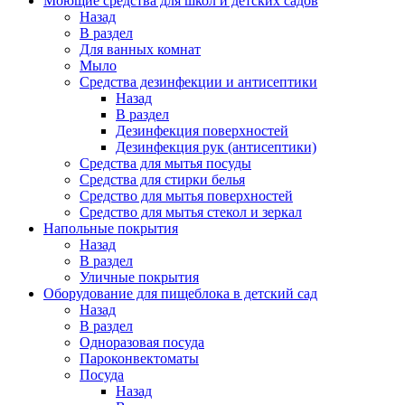
Моющие средства для школ и детских садов
Назад
В раздел
Для ванных комнат
Мыло
Средства дезинфекции и антисептики
Назад
В раздел
Дезинфекция поверхностей
Дезинфекция рук (антисептики)
Средства для мытья посуды
Средства для стирки белья
Средство для мытья поверхностей
Средство для мытья стекол и зеркал
Напольные покрытия
Назад
В раздел
Уличные покрытия
Оборудование для пищеблока в детский сад
Назад
В раздел
Одноразовая посуда
Пароконвектоматы
Посуда
Назад