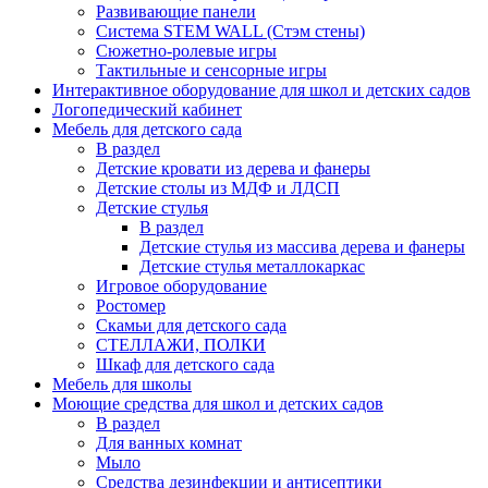
Развивающие панели
Система STEM WALL (Cтэм стены)
Сюжетно-ролевые игры
Тактильные и сенсорные игры
Интерактивное оборудование для школ и детских садов
Логопедический кабинет
Мебель для детского сада
В раздел
Детские кровати из дерева и фанеры
Детские столы из МДФ и ЛДСП
Детские стулья
В раздел
Детские стулья из массива дерева и фанеры
Детские стулья металлокаркас
Игровое оборудование
Ростомер
Скамьи для детского сада
СТЕЛЛАЖИ, ПОЛКИ
Шкаф для детского сада
Мебель для школы
Моющие средства для школ и детских садов
В раздел
Для ванных комнат
Мыло
Средства дезинфекции и антисептики