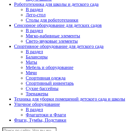
Робототехника для школы и детского сада
В раздел
Лего-стол
Столы для робототехники
Сенсорное оборудование для детских садов
В раздел
Мягко-набивные элементы
Свето-звуковые элементы
Спортивное оборудование для детского сада
В раздел
Балансиры
Маты
Мебель и оборудование
Мячи
Спортивная одежда
Спортивный инвентарь
Сухие бассейны
Тренажеры
Техника для уборки помещений детского сада и школы
Уличное оборудование
В раздел
Флагштоки и Флаги
Флаги, Тумбы, Подставки
Поиск