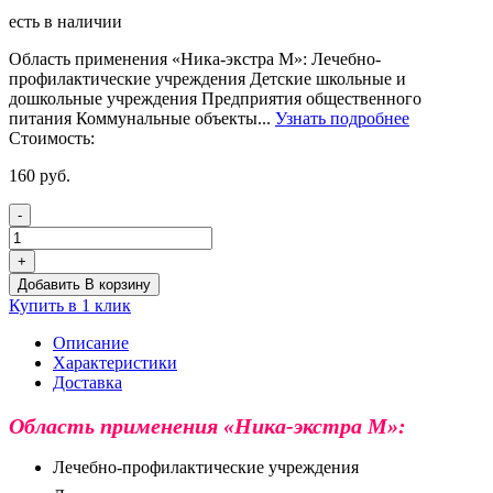
есть в наличии
Область применения «Ника-экстра М»: Лечебно-
профилактические учреждения Детские школьные и
дошкольные учреждения Предприятия общественного
питания Коммунальные объекты...
Узнать подробнее
Стоимость:
160
руб.
-
Количество
товара
+
Моющее
Добавить В корзину
дезинфицирующее
Купить в 1 клик
средство
«Ника-
Описание
Экстра
Характеристики
М»
Доставка
Область применения «Ника-экстра М»:
Лечебно-профилактические учреждения