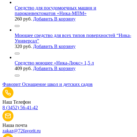
Средство для посудомоечных машин и
пароконвектоматов «Ника-МПМ»
260
руб.
Добавить В корзину
Моющее средство для всех типов поверхностей “Ника-
Универсал”
320
руб.
Добавить В корзину
Средство моющее «Ника-Люкс» 1,5 л
409
руб.
Добавить В корзину
Фаворит
Оснащение школ и детских садов
Наш Телефон
8 (3452) 56-41-42
Наша почта
zakaz@72favorit.ru