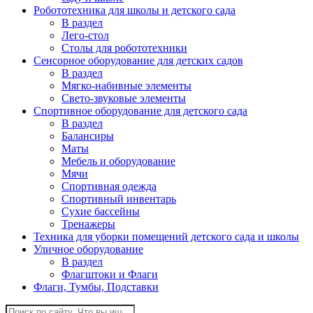
Робототехника для школы и детского сада
В раздел
Лего-стол
Столы для робототехники
Сенсорное оборудование для детских садов
В раздел
Мягко-набивные элементы
Свето-звуковые элементы
Спортивное оборудование для детского сада
В раздел
Балансиры
Маты
Мебель и оборудование
Мячи
Спортивная одежда
Спортивный инвентарь
Сухие бассейны
Тренажеры
Техника для уборки помещений детского сада и школы
Уличное оборудование
В раздел
Флагштоки и Флаги
Флаги, Тумбы, Подставки
Поиск