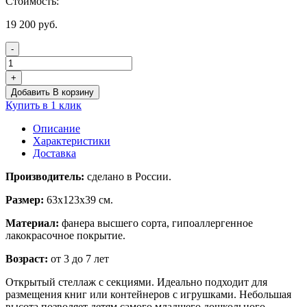
Стоимость:
19 200
руб.
-
Количество
товара
+
Модуль
Добавить В корзину
для
Купить в 1 клик
хранения
(8
Описание
секций)
Характеристики
Доставка
Производитель:
сделано в России.
Размер:
63х123х39 см.
Материал:
фанера высшего сорта, гипоаллергенное
лакокрасочное покрытие.
Возраст:
от 3 до 7 лет
Открытый стеллаж с секциями. Идеально подходит для
размещения книг или контейнеров с игрушками. Небольшая
высота позволяет детям самого младшего дошкольного