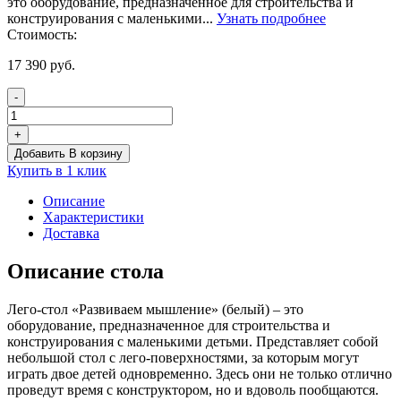
это оборудование, предназначенное для строительства и
конструирования с маленькими...
Узнать подробнее
Стоимость:
17 390
руб.
-
Количество
товара
+
Лего-
Добавить В корзину
стол
Купить в 1 клик
для
конструирования
Описание
«Развиваем
Характеристики
мышление»
Доставка
(белый)
Описание стола
Лего-стол «Развиваем мышление» (белый) – это
оборудование, предназначенное для строительства и
конструирования с маленькими детьми. Представляет собой
небольшой стол с лего-поверхностями, за которым могут
играть двое детей одновременно. Здесь они не только отлично
проведут время с конструктором, но и вдоволь пообщаются.