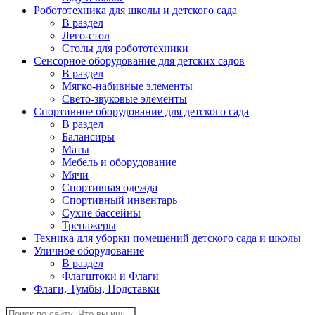
Робототехника для школы и детского сада
В раздел
Лего-стол
Столы для робототехники
Сенсорное оборудование для детских садов
В раздел
Мягко-набивные элементы
Свето-звуковые элементы
Спортивное оборудование для детского сада
В раздел
Балансиры
Маты
Мебель и оборудование
Мячи
Спортивная одежда
Спортивный инвентарь
Сухие бассейны
Тренажеры
Техника для уборки помещений детского сада и школы
Уличное оборудование
В раздел
Флагштоки и Флаги
Флаги, Тумбы, Подставки
Поиск