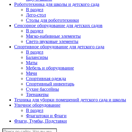
Робототехника для школы и детского сада
В раздел
Лего-стол
Столы для робототехники
Сенсорное оборудование для детских садов
В раздел
Мягко-набивные элементы
Свето-звуковые элементы
Спортивное оборудование для детского сада
В раздел
Балансиры
Маты
Мебель и оборудование
Мячи
Спортивная одежда
Спортивный инвентарь
Сухие бассейны
Тренажеры
Техника для уборки помещений детского сада и школы
Уличное оборудование
В раздел
Флагштоки и Флаги
Флаги, Тумбы, Подставки
Поиск