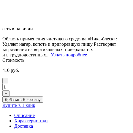
есть в наличии
Область применения чистящего средства «Ника-блеск»:
Удаляет нагар, копоть и пригоревшую пищу Растворяет
загрязнения на вертикальных поверхностях
и в труднодоступных...
Узнать подробнее
Стоимость:
410
руб.
-
Количество
товара
+
Концентрированное
Добавить В корзину
чистящее
Купить в 1 клик
средство
«НИКА
Описание
–
Характеристики
БЛЕСК»
Доставка