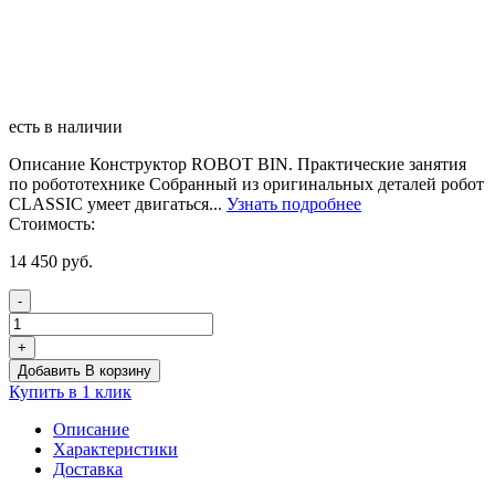
есть в наличии
Описание Конструктор ROBOT BIN. Практические занятия
по робототехнике Собранный из оригинальных деталей робот
CLASSIC умеет двигаться...
Узнать подробнее
Стоимость:
14 450
руб.
-
Количество
товара
+
Конструктор
Добавить В корзину
ROBOT
Купить в 1 клик
BIN
CLASSIC,
Описание
практические
Характеристики
занятия
Доставка
по