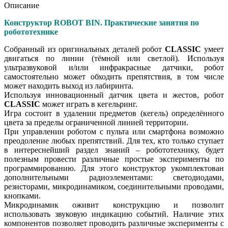
робототехнике
Описание
Конструктор ROBOT BIN. Практические занятия по
робототехнике
Собранный из оригинальных деталей робот
CLASSIC
умеет
двигаться по линии (тёмной или светлой). Используя
ультразвуковой и/или инфракрасные датчики, робот
самостоятельно может обходить препятствия, в том числе
может находить выход из лабиринта.
Используя инновационный датчик цвета и жестов, робот
CLASSIC
может играть в кегельринг.
Игра состоит в удалении предметов (кегель) определённого
цвета за пределы ограниченной линией территории.
При управлении роботом с пульта или смартфона возможно
преодоление любых препятствий. Для тех, кто только ступает
в интереснейший раздел знаний – робототехнику, будет
полезным провести различные простые эксперименты по
программированию. Для этого конструктор укомплектован
дополнительными радиоэлементами: светодиодами,
резисторами, микродинамиком, соединительными проводами,
кнопками.
Микродинамик оживит конструкцию и позволит
использовать звуковую индикацию событий. Наличие этих
компонентов позволяет проводить различные эксперименты с