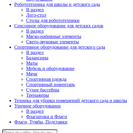
Робототехника для школы и детского сада
В раздел
Лего-стол
Столы для робототехники
Сенсорное оборудование для детских садов
В раздел
Мягко-набивные элементы
Свето-звуковые элементы
Спортивное оборудование для детского сада
В раздел
Балансиры
Маты
Мебель и оборудование
Мячи
Спортивная одежда
Спортивный инвентарь
Сухие бассейны
Тренажеры
Техника для уборки помещений детского сада и школы
Уличное оборудование
В раздел
Флагштоки и Флаги
Флаги, Тумбы, Подставки
Поиск