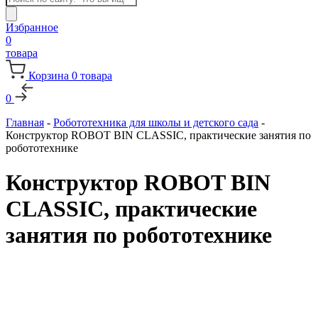
товаров
Избранное
0
товара
Корзина
0
товара
0
Главная
-
Робототехника для школы и детского сада
-
Конструктор ROBOT BIN CLASSIC, практические занятия по
робототехнике
Конструктор ROBOT BIN
CLASSIC, практические
занятия по робототехнике