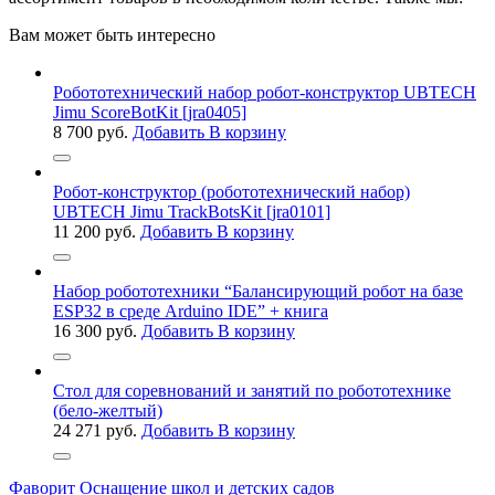
Вам может быть интересно
Робототехнический набор робот-конструктор UBTECH
Jimu ScoreBotKit [jra0405]
8 700
руб.
Добавить В корзину
Робот-конструктор (робототехнический набор)
UBTECH Jimu TrackBotsKit [jra0101]
11 200
руб.
Добавить В корзину
Набор робототехники “Балансирующий робот на базе
ESP32 в среде Arduino IDE” + книга
16 300
руб.
Добавить В корзину
Стол для соревнований и занятий по робототехнике
(бело-желтый)
24 271
руб.
Добавить В корзину
Фаворит
Оснащение школ и детских садов