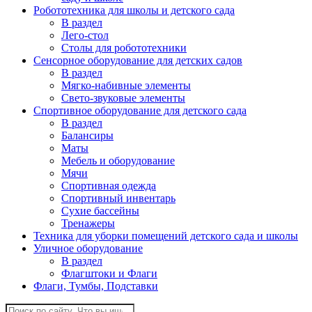
Робототехника для школы и детского сада
В раздел
Лего-стол
Столы для робототехники
Сенсорное оборудование для детских садов
В раздел
Мягко-набивные элементы
Свето-звуковые элементы
Спортивное оборудование для детского сада
В раздел
Балансиры
Маты
Мебель и оборудование
Мячи
Спортивная одежда
Спортивный инвентарь
Сухие бассейны
Тренажеры
Техника для уборки помещений детского сада и школы
Уличное оборудование
В раздел
Флагштоки и Флаги
Флаги, Тумбы, Подставки
Поиск