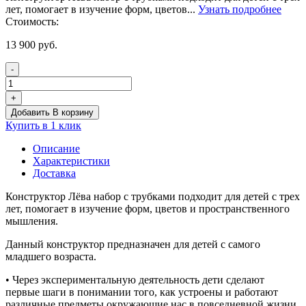
лет, помогает в изучение форм, цветов...
Узнать подробнее
Стоимость:
13 900
руб.
-
Количество
товара
+
Конструктор
Добавить В корзину
Лёва.
Купить в 1 клик
Набор
с
Описание
трубками
Характеристики
Доставка
Конструктор Лёва набор с трубками подходит для детей с трех
лет, помогает в изучение форм, цветов и пространственного
мышления.
Данный конструктор предназначен для детей с самого
младшего возраста.
• Через экспериментальную деятельность дети сделают
первые шаги в понимании того, как устроены и работают
различные предметы окружающие нас в повседневной жизни.