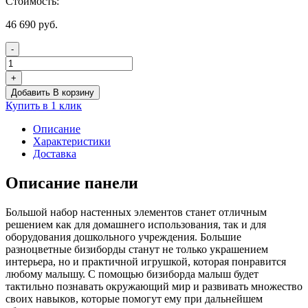
Стоимость:
46 690
руб.
-
Количество
товара
+
Комплексное
Добавить В корзину
настенное
Купить в 1 клик
решение
«У
Описание
повара»
Характеристики
Доставка
Описание панели
Большой набор настенных элементов станет отличным
решением как для домашнего использования, так и для
оборудования дошкольного учреждения. Большие
разноцветные бизиборды станут не только украшением
интерьера, но и практичной игрушкой, которая понравится
любому малышу. С помощью бизиборда малыш будет
тактильно познавать окружающий мир и развивать множество
своих навыков, которые помогут ему при дальнейшем