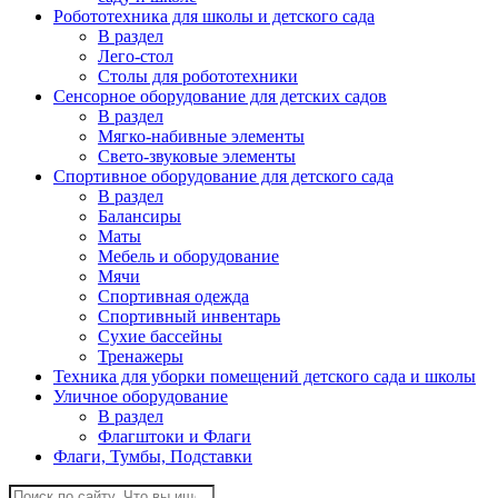
Робототехника для школы и детского сада
В раздел
Лего-стол
Столы для робототехники
Сенсорное оборудование для детских садов
В раздел
Мягко-набивные элементы
Свето-звуковые элементы
Спортивное оборудование для детского сада
В раздел
Балансиры
Маты
Мебель и оборудование
Мячи
Спортивная одежда
Спортивный инвентарь
Сухие бассейны
Тренажеры
Техника для уборки помещений детского сада и школы
Уличное оборудование
В раздел
Флагштоки и Флаги
Флаги, Тумбы, Подставки
Поиск