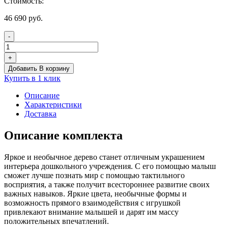
Стоимость:
46 690
руб.
-
Количество
товара
+
Комплексное
Добавить В корзину
настенное
Купить в 1 клик
решение
«Мое
Описание
дерево»
Характеристики
Доставка
Описание комплекта
Яркое и необычное дерево станет отличным украшением
интерьера дошкольного учреждения. С его помощью малыш
сможет лучше познать мир с помощью тактильного
восприятия, а также получит всестороннее развитие своих
важных навыков. Яркие цвета, необычные формы и
возможность прямого взаимодействия с игрушкой
привлекают внимание малышей и дарят им массу
положительных впечатлений.