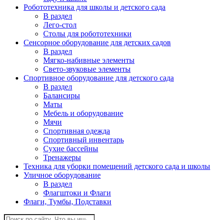
Робототехника для школы и детского сада
В раздел
Лего-стол
Столы для робототехники
Сенсорное оборудование для детских садов
В раздел
Мягко-набивные элементы
Свето-звуковые элементы
Спортивное оборудование для детского сада
В раздел
Балансиры
Маты
Мебель и оборудование
Мячи
Спортивная одежда
Спортивный инвентарь
Сухие бассейны
Тренажеры
Техника для уборки помещений детского сада и школы
Уличное оборудование
В раздел
Флагштоки и Флаги
Флаги, Тумбы, Подставки
Поиск