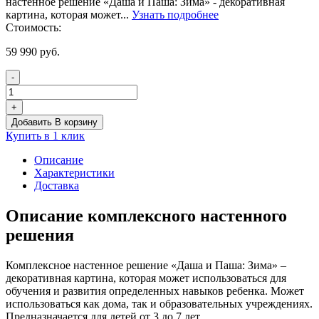
настенное решение «Даша и Паша: Зима» - декоративная
картина, которая может...
Узнать подробнее
Стоимость:
59 990
руб.
-
Количество
товара
+
Комплексное
Добавить В корзину
настенное
Купить в 1 клик
решение
«Даша
Описание
и
Характеристики
Паша:
Доставка
Зима»
Описание комплексного настенного
решения
Комплексное настенное решение «Даша и Паша: Зима» –
декоративная картина, которая может использоваться для
обучения и развития определенных навыков ребенка. Может
использоваться как дома, так и образовательных учреждениях.
Предназначается для детей от 3 до 7 лет.