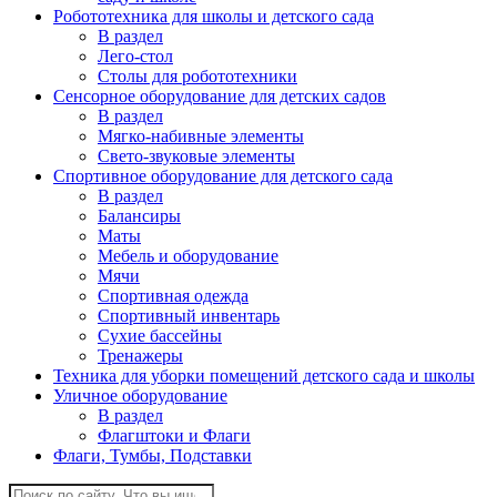
Робототехника для школы и детского сада
В раздел
Лего-стол
Столы для робототехники
Сенсорное оборудование для детских садов
В раздел
Мягко-набивные элементы
Свето-звуковые элементы
Спортивное оборудование для детского сада
В раздел
Балансиры
Маты
Мебель и оборудование
Мячи
Спортивная одежда
Спортивный инвентарь
Сухие бассейны
Тренажеры
Техника для уборки помещений детского сада и школы
Уличное оборудование
В раздел
Флагштоки и Флаги
Флаги, Тумбы, Подставки
Поиск