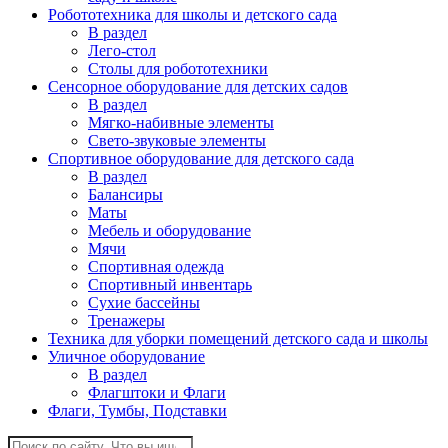
Робототехника для школы и детского сада
В раздел
Лего-стол
Столы для робототехники
Сенсорное оборудование для детских садов
В раздел
Мягко-набивные элементы
Свето-звуковые элементы
Спортивное оборудование для детского сада
В раздел
Балансиры
Маты
Мебель и оборудование
Мячи
Спортивная одежда
Спортивный инвентарь
Сухие бассейны
Тренажеры
Техника для уборки помещений детского сада и школы
Уличное оборудование
В раздел
Флагштоки и Флаги
Флаги, Тумбы, Подставки
Поиск