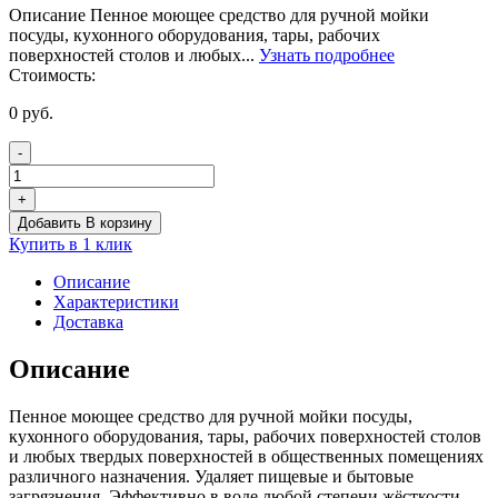
Описание Пенное моющее средство для ручной мойки
посуды, кухонного оборудования, тары, рабочих
поверхностей столов и любых...
Узнать подробнее
Стоимость:
0
руб.
-
Количество
товара
+
GLOSS
Добавить В корзину
моющее
Купить в 1 клик
средство
для
Описание
посуды
Характеристики
антибактериальное
Доставка
Описание
Пенное моющее средство для ручной мойки посуды,
кухонного оборудования, тары, рабочих поверхностей столов
и любых твердых поверхностей в общественных помещениях
различного назначения. Удаляет пищевые и бытовые
загрязнения. Эффективно в воде любой степени жёсткости.