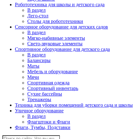
Робототехника для школы и детского сада
В раздел
Лего-стол
Столы для робототехники
Сенсорное оборудование для детских садов
В раздел
Мягко-набивные элементы
Свето-звуковые элементы
Спортивное оборудование для детского сада
В раздел
Балансиры
Маты
Мебель и оборудование
Мячи
Спортивная одежда
Спортивный инвентарь
Сухие бассейны
Тренажеры
Техника для уборки помещений детского сада и школы
Уличное оборудование
В раздел
Флагштоки и Флаги
Флаги, Тумбы, Подставки
Поиск