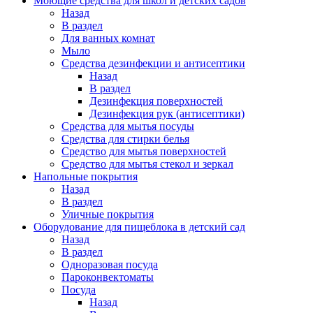
Моющие средства для школ и детских садов
Назад
В раздел
Для ванных комнат
Мыло
Средства дезинфекции и антисептики
Назад
В раздел
Дезинфекция поверхностей
Дезинфекция рук (антисептики)
Средства для мытья посуды
Средства для стирки белья
Средство для мытья поверхностей
Средство для мытья стекол и зеркал
Напольные покрытия
Назад
В раздел
Уличные покрытия
Оборудование для пищеблока в детский сад
Назад
В раздел
Одноразовая посуда
Пароконвектоматы
Посуда
Назад