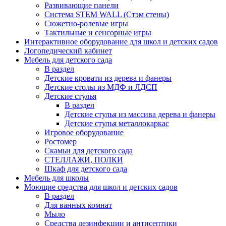
Развивающие панели
Система STEM WALL (Cтэм стены)
Сюжетно-ролевые игры
Тактильные и сенсорные игры
Интерактивное оборудование для школ и детских садов
Логопедический кабинет
Мебель для детского сада
В раздел
Детские кровати из дерева и фанеры
Детские столы из МДФ и ЛДСП
Детские стулья
В раздел
Детские стулья из массива дерева и фанеры
Детские стулья металлокаркас
Игровое оборудование
Ростомер
Скамьи для детского сада
СТЕЛЛАЖИ, ПОЛКИ
Шкаф для детского сада
Мебель для школы
Моющие средства для школ и детских садов
В раздел
Для ванных комнат
Мыло
Средства дезинфекции и антисептики