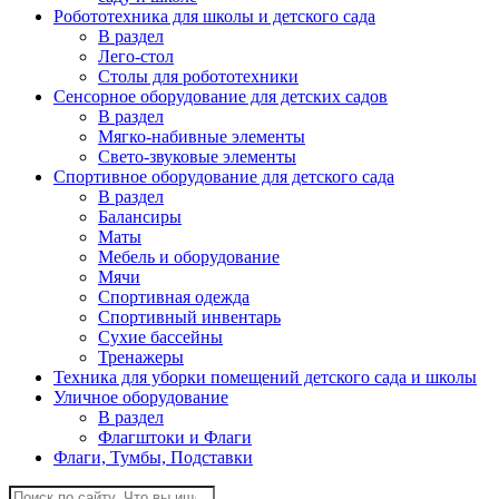
Робототехника для школы и детского сада
В раздел
Лего-стол
Столы для робототехники
Сенсорное оборудование для детских садов
В раздел
Мягко-набивные элементы
Свето-звуковые элементы
Спортивное оборудование для детского сада
В раздел
Балансиры
Маты
Мебель и оборудование
Мячи
Спортивная одежда
Спортивный инвентарь
Сухие бассейны
Тренажеры
Техника для уборки помещений детского сада и школы
Уличное оборудование
В раздел
Флагштоки и Флаги
Флаги, Тумбы, Подставки
Поиск