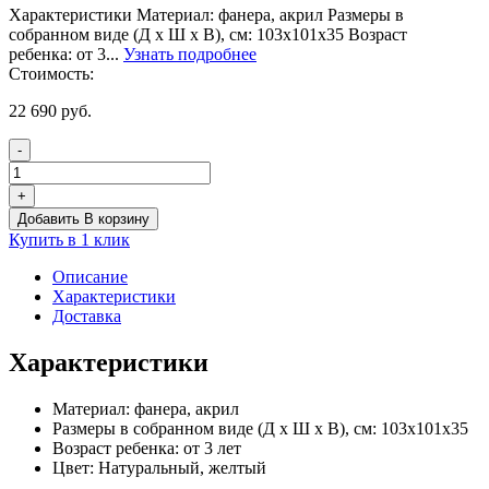
Характеристики Материал: фанера, акрил Размеры в
собранном виде (Д х Ш х В), см: 103х101х35 Возраст
ребенка: от 3...
Узнать подробнее
Стоимость:
22 690
руб.
-
Количество
товара
+
Дидактический
Добавить В корзину
стол
Купить в 1 клик
Солнышко
(мобильный)
Описание
Характеристики
Доставка
Характеристики
Материал:
фанера, акрил
Размеры в собранном виде (Д х Ш х В), см:
103х101х35
Возраст ребенка:
от 3 лет
Цвет:
Натуральный, желтый