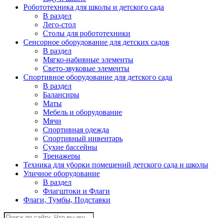
Робототехника для школы и детского сада
В раздел
Лего-стол
Столы для робототехники
Сенсорное оборудование для детских садов
В раздел
Мягко-набивные элементы
Свето-звуковые элементы
Спортивное оборудование для детского сада
В раздел
Балансиры
Маты
Мебель и оборудование
Мячи
Спортивная одежда
Спортивный инвентарь
Сухие бассейны
Тренажеры
Техника для уборки помещений детского сада и школы
Уличное оборудование
В раздел
Флагштоки и Флаги
Флаги, Тумбы, Подставки
Поиск