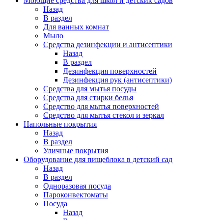
Моющие средства для школ и детских садов
Назад
В раздел
Для ванных комнат
Мыло
Средства дезинфекции и антисептики
Назад
В раздел
Дезинфекция поверхностей
Дезинфекция рук (антисептики)
Средства для мытья посуды
Средства для стирки белья
Средство для мытья поверхностей
Средство для мытья стекол и зеркал
Напольные покрытия
Назад
В раздел
Уличные покрытия
Оборудование для пищеблока в детский сад
Назад
В раздел
Одноразовая посуда
Пароконвектоматы
Посуда
Назад