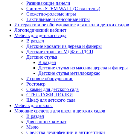
Развивающие панели
Система STEM WALL (Cтэм стены)
Сюжетно-ролевые игры
Тактильные и сенсорные игры
Интерактивное оборудование для школ и детских садов
Логопедический кабинет
Мебель для детского сада
В раздел
Детские кровати из дерева и фанеры
Детские столы из МДФ и ЛДСП
Детские стулья
В раздел
Детские стулья из массива дерева и фанеры
Детские стулья металлокаркас
Игровое оборудование
Ростомер
Скамьи для детского сада
СТЕЛЛАЖИ, ПОЛКИ
Шкаф для детского сада
Мебель для школы
Моющие средства для школ и детских садов
В раздел
Для ванных комнат
Мыло
Средства дезинфекции и антисептики