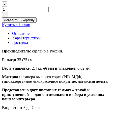
-
Количество
товара
+
Бизиборд
Добавить В корзину
«Строитель»
Купить в 1 клик
Описание
Характеристики
Доставка
Производитель:
сделано в России.
Размер:
35х75 см.
Вес в упаковке:
2,4 кг,
объем в упаковке:
0,02 м³.
Материал:
фанера высшего сорта (I/II), МДФ,
гипоаллергенное лакокрасочное покрытие, латексная печать.
Представлен в двух цветовых гаммах – яркой и
приглушенной — для оптимального выбора в условиях
вашего интерьера.
Возраст:
от 3 до 7 лет