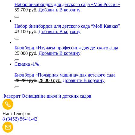
Набор бизибордов для детского сада «Моя Россия»
59 700
руб.
Добавить В корзину
Набор бизибордов для детского сада “Мой Кавказ”
43 100
руб.
Добавить В корзину
Бизиборд «Изучаем профессии» для детского сада
25 000
руб.
Добавить В корзину
Скидка
-1%
Бизиборд «Пожарная машина» для детского сада
Первоначальная
Текущая
28 280
руб.
28 000
руб.
Добавить В корзину
цена
цена:
составляла
28
Фаворит
Оснащение школ и детских садов
28
000 руб..
280 руб..
Наш Телефон
8 (3452) 56-41-42