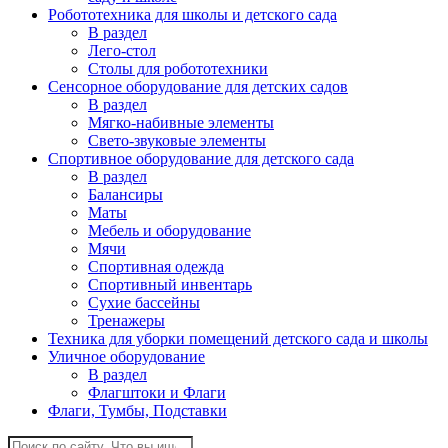
Робототехника для школы и детского сада
В раздел
Лего-стол
Столы для робототехники
Сенсорное оборудование для детских садов
В раздел
Мягко-набивные элементы
Свето-звуковые элементы
Спортивное оборудование для детского сада
В раздел
Балансиры
Маты
Мебель и оборудование
Мячи
Спортивная одежда
Спортивный инвентарь
Сухие бассейны
Тренажеры
Техника для уборки помещений детского сада и школы
Уличное оборудование
В раздел
Флагштоки и Флаги
Флаги, Тумбы, Подставки
Поиск