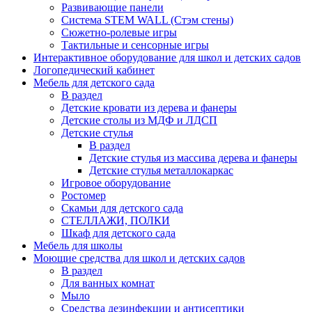
Развивающие панели
Система STEM WALL (Cтэм стены)
Сюжетно-ролевые игры
Тактильные и сенсорные игры
Интерактивное оборудование для школ и детских садов
Логопедический кабинет
Мебель для детского сада
В раздел
Детские кровати из дерева и фанеры
Детские столы из МДФ и ЛДСП
Детские стулья
В раздел
Детские стулья из массива дерева и фанеры
Детские стулья металлокаркас
Игровое оборудование
Ростомер
Скамьи для детского сада
СТЕЛЛАЖИ, ПОЛКИ
Шкаф для детского сада
Мебель для школы
Моющие средства для школ и детских садов
В раздел
Для ванных комнат
Мыло
Средства дезинфекции и антисептики