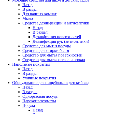
Моющие средства для школ и детских садов
Назад
В раздел
Для ванных комнат
Мыло
Средства дезинфекции и антисептики
Назад
В раздел
Дезинфекция поверхностей
Дезинфекция рук (антисептики)
Средства для мытья посуды
Средства для стирки белья
Средство для мытья поверхностей
Средство для мытья стекол и зеркал
Напольные покрытия
Назад
В раздел
Уличные покрытия
Оборудование для пищеблока в детский сад
Назад
В раздел
Одноразовая посуда
Пароконвектоматы
Посуда
Назад