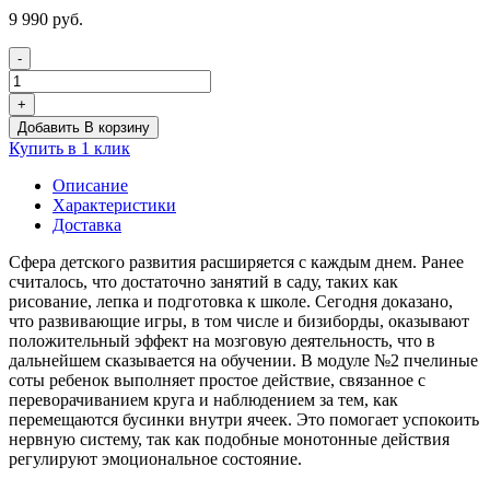
9 990
руб.
-
Количество
товара
+
Бизиборд
Добавить В корзину
«Пчелиные
Купить в 1 клик
соты»
модуль
Описание
№2
Характеристики
Доставка
Сфера детского развития расширяется с каждым днем. Ранее
считалось, что достаточно занятий в саду, таких как
рисование, лепка и подготовка к школе. Сегодня доказано,
что развивающие игры, в том числе и бизиборды, оказывают
положительный эффект на мозговую деятельность, что в
дальнейшем сказывается на обучении. В модуле №2 пчелиные
соты ребенок выполняет простое действие, связанное с
переворачиванием круга и наблюдением за тем, как
перемещаются бусинки внутри ячеек. Это помогает успокоить
нервную систему, так как подобные монотонные действия
регулируют эмоциональное состояние.