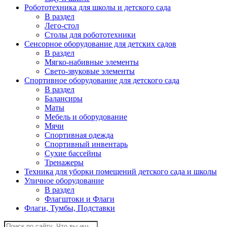
Робототехника для школы и детского сада
В раздел
Лего-стол
Столы для робототехники
Сенсорное оборудование для детских садов
В раздел
Мягко-набивные элементы
Свето-звуковые элементы
Спортивное оборудование для детского сада
В раздел
Балансиры
Маты
Мебель и оборудование
Мячи
Спортивная одежда
Спортивный инвентарь
Сухие бассейны
Тренажеры
Техника для уборки помещений детского сада и школы
Уличное оборудование
В раздел
Флагштоки и Флаги
Флаги, Тумбы, Подставки
Поиск