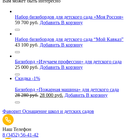
Вам может быть интересно
Набор бизибордов для детского сада «Моя Россия»
59 700
руб.
Добавить В корзину
Набор бизибордов для детского сада “Мой Кавказ”
43 100
руб.
Добавить В корзину
Бизиборд «Изучаем профессии» для детского сада
25 000
руб.
Добавить В корзину
Скидка
-1%
Бизиборд «Пожарная машина» для детского сада
Первоначальная
Текущая
28 280
руб.
28 000
руб.
Добавить В корзину
цена
цена:
составляла
28
Фаворит
Оснащение школ и детских садов
28
000 руб..
280 руб..
Наш Телефон
8 (3452) 56-41-42