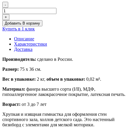
-
Количество
товара
+
Бизиборд
Добавить В корзину
«Гимнастка»
Купить в 1 клик
Описание
Характеристики
Доставка
Производитель:
сделано в России.
Размер:
75 х 36 см.
Вес в упаковке:
2 кг,
объем в упаковке:
0,02 м³.
Материал:
фанера высшего сорта (I/II), МДФ,
гипоаллергенное лакокрасочное покрытие, латексная печать.
Возраст:
от 3 до 7 лет
Хрупкая и изящная гимнастка для оформления стен
спортивного зала, холлов детского сада. Это настенный
бизиборд с элементами для мелкой моторики.