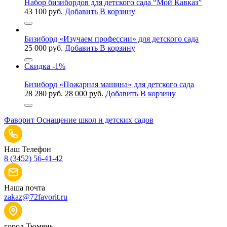
Набор бизибордов для детского сада “Мой Кавказ”
43 100
руб.
Добавить В корзину
Бизиборд «Изучаем профессии» для детского сада
25 000
руб.
Добавить В корзину
Скидка
-1%
Бизиборд «Пожарная машина» для детского сада
Первоначальная
Текущая
28 280
руб.
28 000
руб.
Добавить В корзину
цена
цена:
составляла
28
Фаворит
Оснащение школ и детских садов
28
000 руб..
280 руб..
Наш Телефон
8 (3452) 56-41-42
Наша почта
zakaz@72favorit.ru
город Тюмень