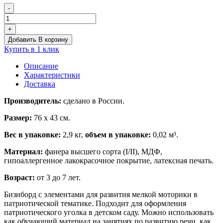
-
Количество
товара
+
Бизиборд
Добавить В корзину
«Часовой»
Купить в 1 клик
Описание
Характеристики
Доставка
Производитель:
сделано в России.
Размер:
76 х 43 см.
Вес в упаковке:
2,9 кг,
объем в упаковке:
0,02 м³.
Материал:
фанера высшего сорта (I/II), МДФ,
гипоаллергенное лакокрасочное покрытие, латексная печать.
Возраст:
от 3 до 7 лет.
Бизиборд с элементами для развития мелкой моторики в
патриотической тематике. Подходит для оформления
патриотического уголка в детском саду. Можно использовать
как обучающий материал на занятиях по развитию речи, как