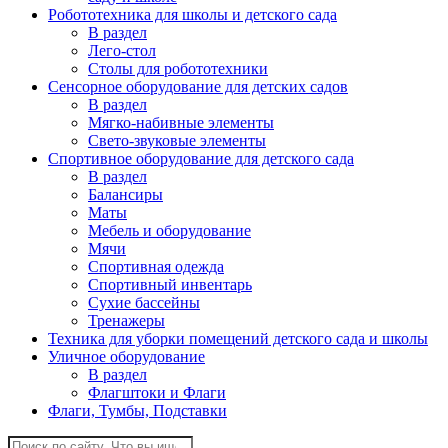
Робототехника для школы и детского сада
В раздел
Лего-стол
Столы для робототехники
Сенсорное оборудование для детских садов
В раздел
Мягко-набивные элементы
Свето-звуковые элементы
Спортивное оборудование для детского сада
В раздел
Балансиры
Маты
Мебель и оборудование
Мячи
Спортивная одежда
Спортивный инвентарь
Сухие бассейны
Тренажеры
Техника для уборки помещений детского сада и школы
Уличное оборудование
В раздел
Флагштоки и Флаги
Флаги, Тумбы, Подставки
Поиск