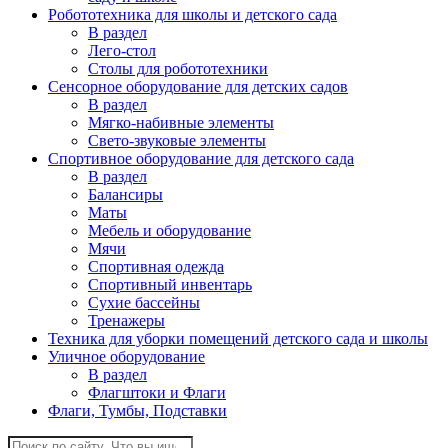
Робототехника для школы и детского сада
В раздел
Лего-стол
Столы для робототехники
Сенсорное оборудование для детских садов
В раздел
Мягко-набивные элементы
Свето-звуковые элементы
Спортивное оборудование для детского сада
В раздел
Балансиры
Маты
Мебель и оборудование
Мячи
Спортивная одежда
Спортивный инвентарь
Сухие бассейны
Тренажеры
Техника для уборки помещений детского сада и школы
Уличное оборудование
В раздел
Флагштоки и Флаги
Флаги, Тумбы, Подставки
Поиск